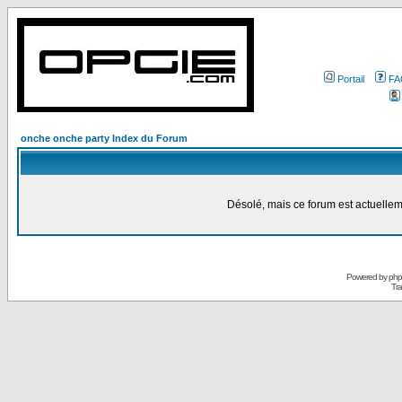
Portail
FA
onche onche party Index du Forum
Désolé, mais ce forum est actuellem
Powered by
ph
Tra