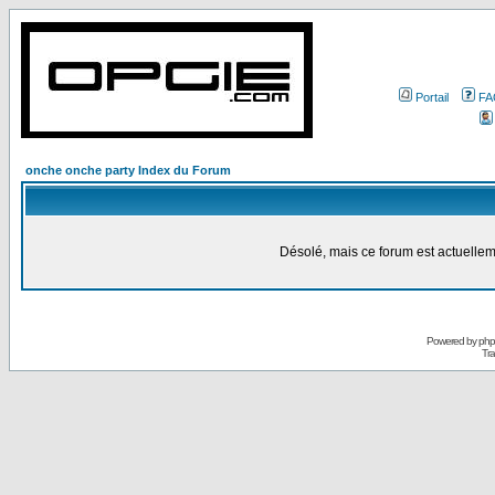
Portail
FA
onche onche party Index du Forum
Désolé, mais ce forum est actuellem
Powered by
ph
Tra