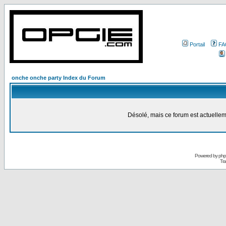
Portail
FA
onche onche party Index du Forum
Désolé, mais ce forum est actuellem
Powered by
ph
Tra