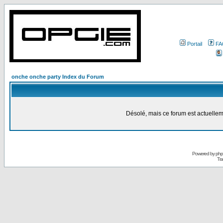
Portail
FA
onche onche party Index du Forum
Désolé, mais ce forum est actuellem
Powered by
ph
Tra