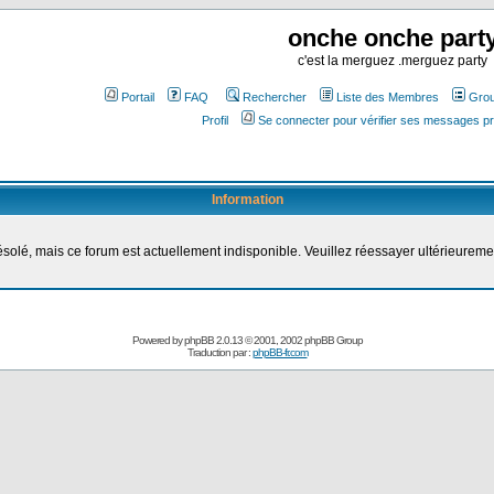
onche onche part
c'est la merguez .merguez party
Portail
FAQ
Rechercher
Liste des Membres
Grou
Profil
Se connecter pour vérifier ses messages pr
Information
solé, mais ce forum est actuellement indisponible. Veuillez réessayer ultérieureme
Powered by
phpBB
2.0.13 © 2001, 2002 phpBB Group
Traduction par :
phpBB-fr.com