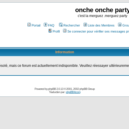
onche onche part
c'est la merguez .merguez party
Portail
FAQ
Rechercher
Liste des Membres
Grou
Profil
Se connecter pour vérifier ses messages pr
Information
solé, mais ce forum est actuellement indisponible. Veuillez réessayer ultérieureme
Powered by
phpBB
2.0.13 © 2001, 2002 phpBB Group
Traduction par :
phpBB-fr.com