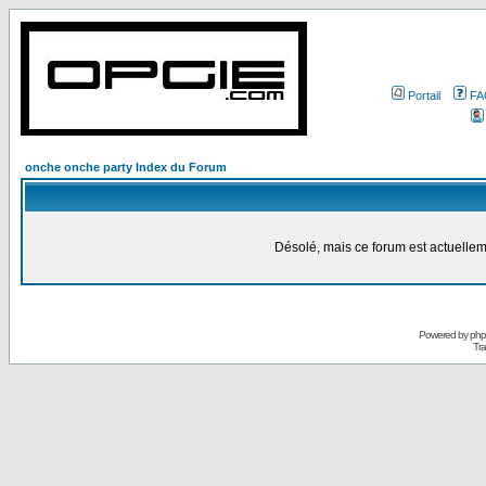
Portail
FA
onche onche party Index du Forum
Désolé, mais ce forum est actuellem
Powered by
ph
Tra